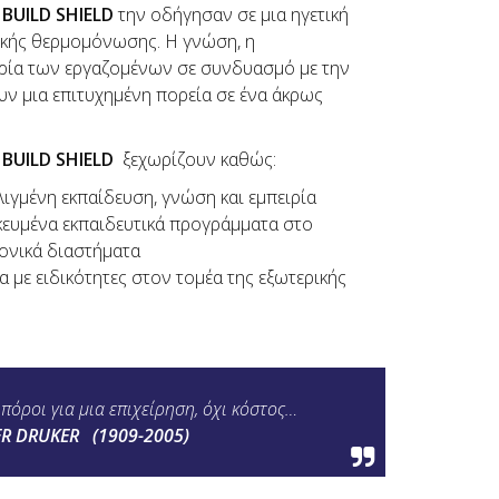
ς
BUILD
SHIELD
την οδήγησαν σε μια ηγετική
ικής θερμομόνωσης. Η γνώση, η
ιρία των εργαζομένων σε συνδυασμό με την
υν μια επιτυχημένη πορεία σε ένα άκρως
ς
BUILD
SHIELD
ξεχωρίζουν καθώς:
ιγμένη εκπαίδευση, γνώση και εμπειρία
ευμένα εκπαιδευτικά προγράμματα στο
ρονικά διαστήματα
 με ειδικότητες στον τομέα της εξωτερικής
πόροι για μια επιχείρηση, όχι κόστος…
ER DRUKER (1909-2005)